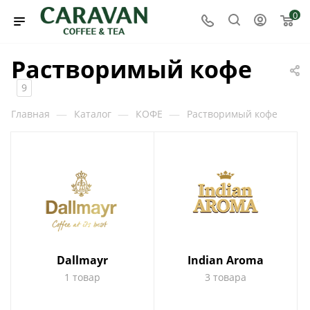
0
Растворимый кофе
9
—
—
—
Главная
Каталог
КОФЕ
Растворимый кофе
Dallmayr
Indian Aroma
1 товар
3 товара